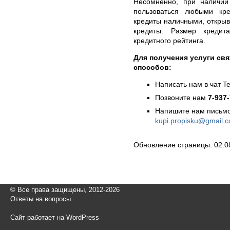
Несомненно, при наличи
пользоваться любыми кр
кредиты наличными, открыв
кредиты. Размер кредит
кредитного рейтинга.
Для получения услуги св
способов:
Написать нам в чат T
Позвоните нам
7-937
Напишите нам письмо
kupi.propisku@gmail.
Обновление страницы: 02.0
© Все права защищены, 2012-2026
Ответы на вопросы.
Сайт работает на WordPress